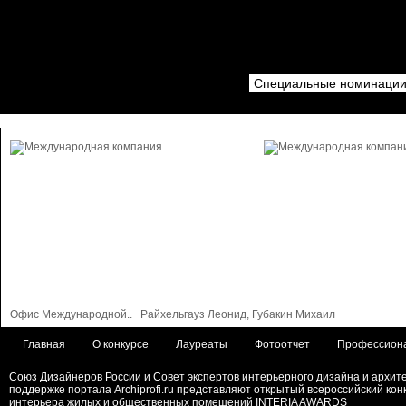
Специальные номинации. 
Офис Международной..
Райхельгауз Леонид, Губакин Михаил
Главная
О конкурсе
Лауреаты
Фотоотчет
Профессион
Союз Дизайнеров России и Совет экспертов интерьерного дизайна и архит
поддержке портала Archiprofi.ru представляют открытый всероссийский кон
интерьера жилых и общественных помещений INTERIA AWARDS