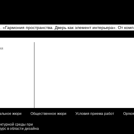
«Гармония пространства. Дверь как элемент интерьера». От компа
альное жюри
Общественное жюри
Условия приема работ
Оргко
ектурной среды при
курс в области дизайна