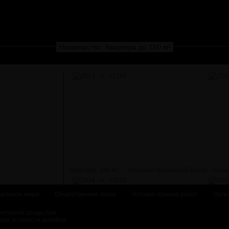
Новаторство. Квартира до 150 м²
Квартира, 140 м²...
Уборевич-Боровский Борис, Лосько
альное жюри
Общественное жюри
Условия приема работ
Оргк
ектурной среды при
курс в области дизайна