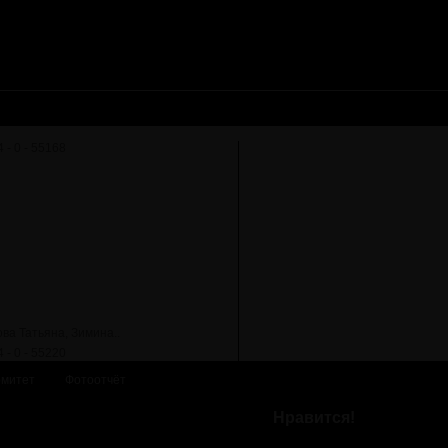
ва Татьяна, Зимина..
омитет
Фотоотчёт
Нравится!