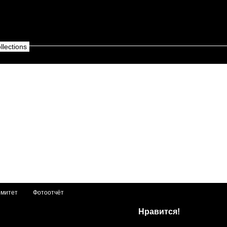
lections
омитет
Фотоотчёт
Нравится!