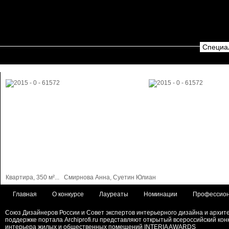
Специал
Квартира, 350 м²...
Смирнова Анна, Суетин Юлиан
Главная
О конкурсе
Лауреаты
Номинации
Профессион
Союз Дизайнеров России и Совет экспертов интерьерного дизайна и архит
поддержке портала Archiprofi.ru представляют открытый всероссийский кон
интерьера жилых и общественных помещений INTERIA AWARDS