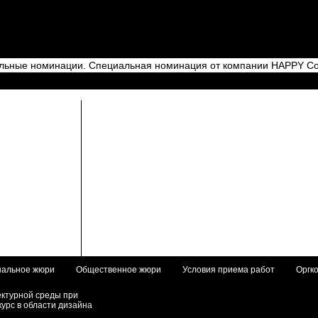
ьные номинации. Специальная номинация от компании HAPPY Col
альное жюри
Общественное жюри
Условия приема работ
Оргк
ектурной среды при
курс в области дизайна