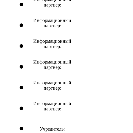
партнер:
Информационный
партнер:
Информационный
партнер:
Информационный
партнер:
Информационный
партнер:
Информационный
партнер:
Учредитель: