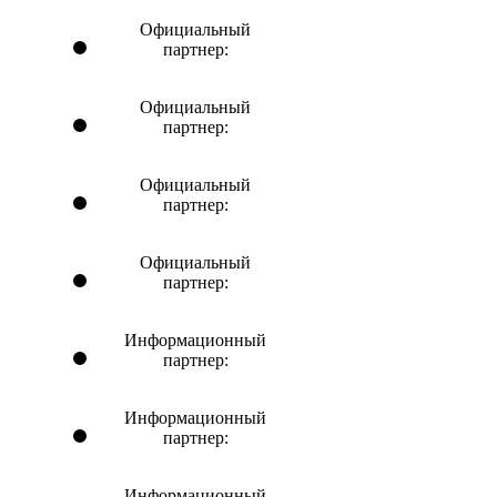
Официальный
партнер:
Официальный
партнер:
Официальный
партнер:
Официальный
партнер:
Информационный
партнер:
Информационный
партнер:
Информационный