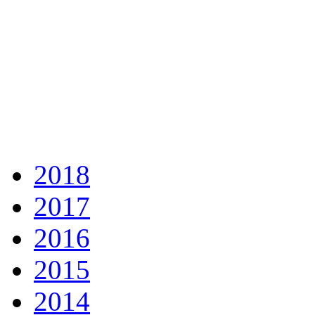
2018
2017
2016
2015
2014