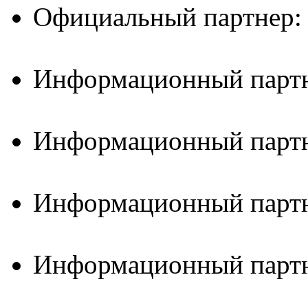
Официальный партнер:
Информационный партн
Информационный партн
Информационный партн
Информационный партн