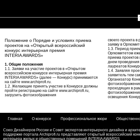
Положение о Порядке и условиях приема
своего проекта в
заявку в Оргкомит
проектов на «Открытый всероссийский
1.3. Период прие
конкурс интерьерная премия
Оргкомитетом еже
INTERIA AWARDS»
приема проектов 
днем проведения
1. Общие положения
лауреатов Конкур
1.1. Заявки на участие проектов в «Открытом
1.4. Заявляя прое
всероссийском конкурсе интерьерная премия
заявитель тем са
INTERIA AWARDS» (далее — Конкурс) принимаются
Организатор Кон
на сайте www.archiprofi.ru.
фотоизображения 
1.2. Желающие принять участие в Конкурсе должны
проходящих в рам
пройти регистрацию на сайте www.archiprofi.ru,
фотоизображения
загрузить фотоизображения
освещения Конкур
Главная
О конкурсе
Профессиональное жюри
Общественн
Союз Дизайнеров России и Совет экспертов интерьерного дизайна и архит
поддержке портала Archiprofi.ru представляют открытый всероссийский кон
интерьера жилых и общественных помещений INTERIA AWARDS