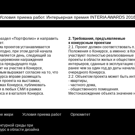
Условия приема работ. Интерьерная премия INTERIA AWARDS 201
 раздел «Портфолио» и направить
2. Требования, предъявляемые
ет.
к конкурсным проектам
ма проектов устанавливается
2.1. Проект должен соответствовать п.
годно, при этом датой начала
Положения о Конкурсе, а именно: в Ко
является день, следующий за
участвуют полностью реализованные
 церемонии награждения
проекты в области жилых и обществе
са предыдущего года.
интерьеров, сданные в эксплуатацию 
кт на участие в Конкурсе,
ранее чем за один год до даты начала
мым выражает согласие на то, что
очередного Конкурса.
курса вправе размещать
2.2. Объектом проекта может быть ин
проекта на выставках,
- квартиры,
ках Конкурса, публиковать
- частного дома,
 в любых СМИ в рамках
- общественного помещения.
са и в каталоге Конкурса.
Местонахождение объекта значение н
ое жюри
Условия приема работ
Оргкомитет
ектурной среды при
курс в области дизайна