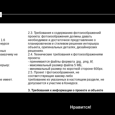
8
2.3. Требования к содержанию фотоизображений
проекта: фотоизображения должны давать
 1.6
необходимое и достаточное представление о
нкурсе
планировочном и стилевом решении интерьера
объекта, оригинальных деталях, дизайнерских
нных
решениях.
заказчику не
2.4. Технические требования к фотоизображениям
проекта:
- принимаются файлы формата .jpg, .png, tif;
терьер:
- максимальный размер файла 5 МБ;
- минимальный размер по короткой стороне 600px.
2.5. Проект / фотоизображения, не
соответствующие какому-либо
е имеет.
требованию из указанных в настоящем разделе, не
допускается к участию в Конкурсе.
3. Требования к информации о проекте и объекте
3.1. При подаче заявки на участие проекта в
Конкурсе заявитель должен сообщить о проекте
следующую обязательную информацию:
- Ф.И.О. автора(ов) проекта (архитектор / дизайнер);
Нравится!
- Ф.И.О. автора фотоизображений проекта
(фотограф) – если автор проекта и автор