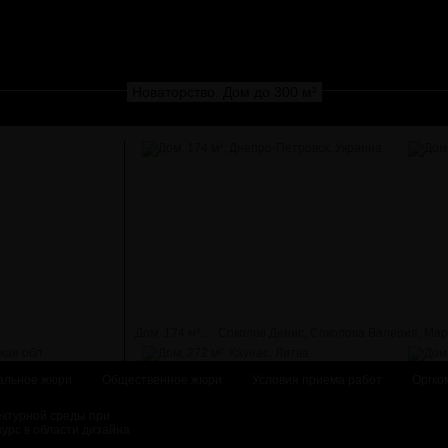
Новаторство. Дом до 300 м²
Дом, 174 м²...
Соколов Денис, Соколова Валерия, Мар
альное жюри
Общественное жюри
Условия приема работ
Оргко
ектурной среды при
курс в области дизайна