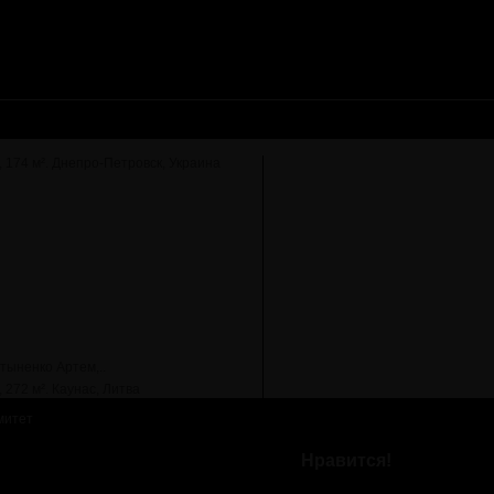
тыненко Артем,..
митет
Нравится!