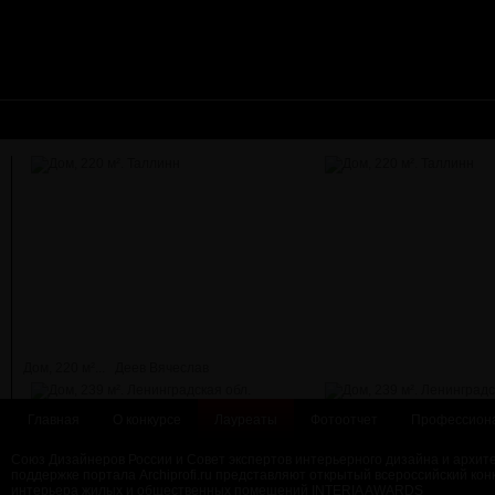
Дом, 220 м²...
Деев Вячеслав
Главная
О конкурсе
Лауреаты
Фотоотчет
Профессион
Союз Дизайнеров России и Совет экспертов интерьерного дизайна и архит
поддержке портала Archiprofi.ru представляют открытый всероссийский кон
интерьера жилых и общественных помещений INTERIA AWARDS