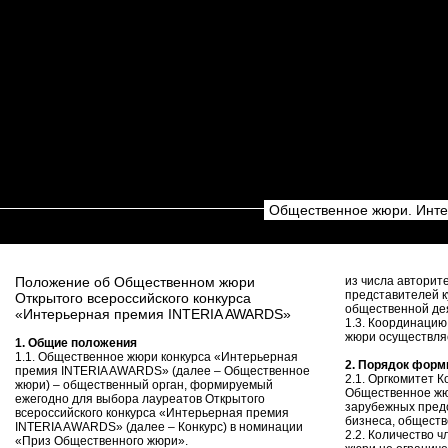
Общественное жюри. Инте
Положение об Общественном жюри
из числа авторит
представителей ку
Открытого всероссийского конкурса
общественной де
«Интерьерная премия INTERIA AWARDS»
1.3. Координаци
жюри осуществляе
1. Общие положения
1.1. Общественное жюри конкурса «Интерьерная
2. Порядок фор
премия INTERIA AWARDS» (далее – Общественное
2.1. Оргкомитет 
жюри) – общественный орган, формируемый
Общественное жю
ежегодно для выбора лауреатов Открытого
зарубежных предс
всероссийского конкурса «Интерьерная премия
бизнеса, обществ
INTERIA AWARDS» (далее – Конкурс) в номинации
2.2. Количество 
«Приз Общественного жюри».