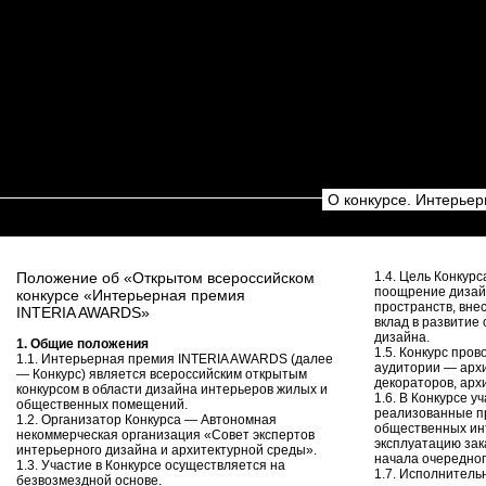
О конкурсе. Интерье
Положение об «Открытом всероссийском
1.4. Цель Конкур
поощрение дизай
конкурсе «Интерьерная премия
пространств, вн
INTERIA AWARDS»
вклад в развитие
дизайна.
1. Общие положения
1.5. Конкурс про
1.1. Интерьерная премия INTERIA AWARDS (далее
аудитории — архи
— Конкурс) является всероссийским открытым
декораторов, арх
конкурсом в области дизайна интерьеров жилых и
1.6. В Конкурсе у
общественных помещений.
реализованные пр
1.2. Организатор Конкурса — Автономная
общественных ин
некоммерческая организация «Совет экспертов
эксплуатацию зак
интерьерного дизайна и архитектурной среды».
начала очередног
1.3. Участие в Конкурсе осуществляется на
1.7. Исполнитель
безвозмездной основе.