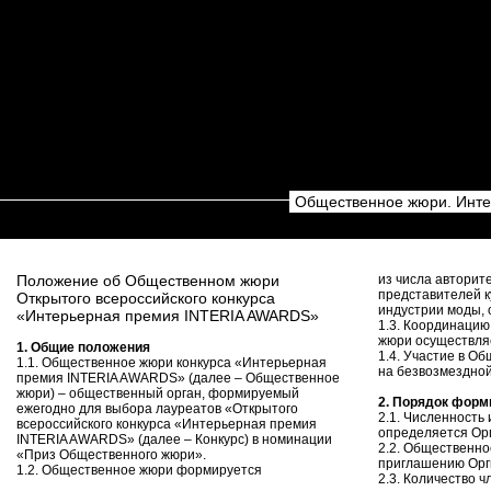
Общественное жюри. Инте
Положение об Общественном жюри
из числа авторит
представителей ку
Открытого всероссийского конкурса
индустрии моды,
«Интерьерная премия INTERIA AWARDS»
1.3. Координаци
жюри осуществляе
1. Общие положения
1.4. Участие в О
1.1. Общественное жюри конкурса «Интерьерная
на безвозмездной
премия INTERIA AWARDS» (далее – Общественное
жюри) – общественный орган, формируемый
2. Порядок фор
ежегодно для выбора лауреатов «Открытого
2.1. Численность
всероссийского конкурса «Интерьерная премия
определяется Ор
INTERIA AWARDS» (далее – Конкурс) в номинации
2.2. Общественн
«Приз Общественного жюри».
приглашению Орг
1.2. Общественное жюри формируется
2.3. Количество 