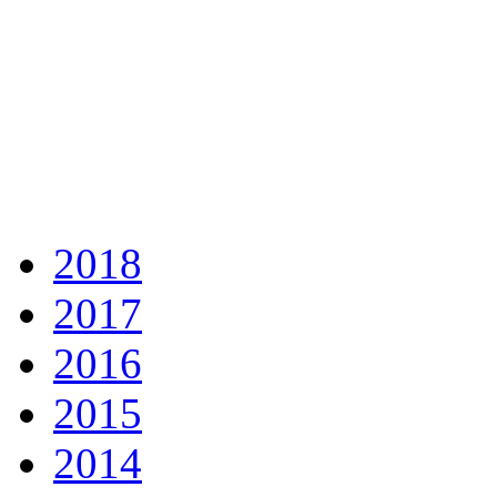
2018
2017
2016
2015
2014