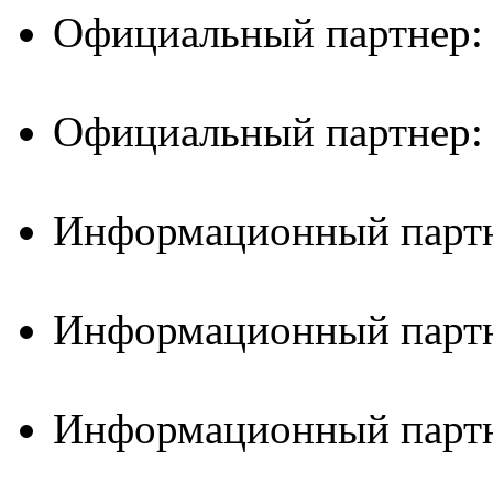
Официальный партнер:
Официальный партнер:
Информационный партн
Информационный партн
Информационный партн