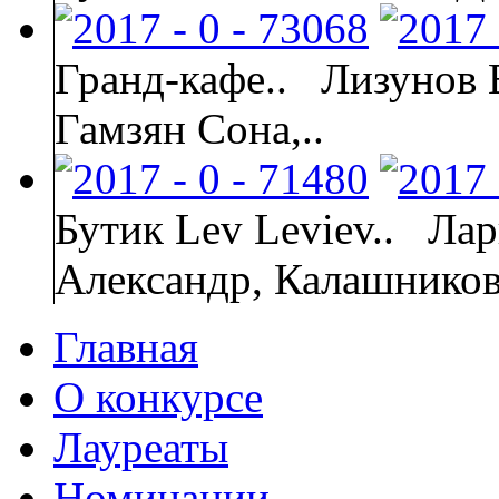
Гранд-кафе..
Лизунов 
Гамзян Сона,..
Бутик Lev Leviev..
Лар
Александр, Калашнико
Главная
О конкурсе
Лауреаты
Номинации