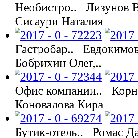
Необистро..
Лизунов В
Сисаури Наталия
Гастробар..
Евдокимов
Бобрихин Олег,..
Офис компании..
Корн
Коновалова Кира
Бутик-отель..
Ромас Д