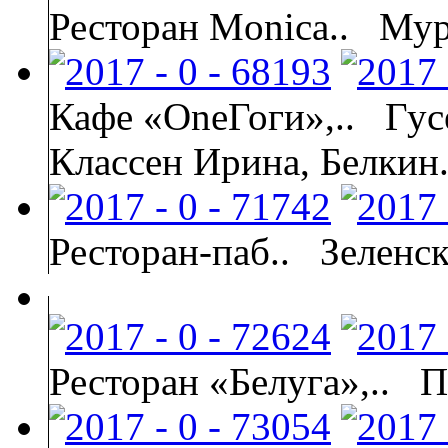
Ресторан Monica..
Мур
Кафе «OneГоги»,..
Гус
Классен Ирина, Белкин.
Ресторан-паб..
Зеленс
Ресторан «Белуга»,..
П